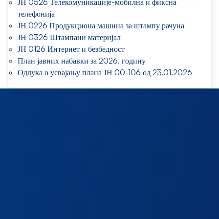
ЈН 0526 Телекомуникације-мобилна и фиксна
телефонија
ЈН 0226 Продукциона машина за штампу рачуна
ЈН 0326 Штампани материјал
ЈН 0126 Интернет и безбедност
План јавних набавки за 2026. годину
Одлука о усвајању плана ЈН 00-106 од 23.01.2026