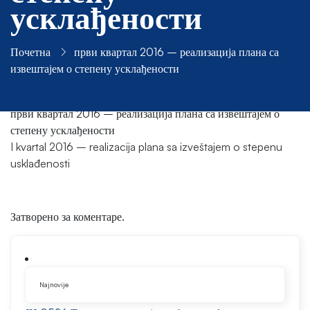
усклађености
Почетна
први квартал 2016 – реализација плана са
извештајем о степену усклађености
први квартал 2016 – реализација плана са извештајем о
степену усклађености
I kvartal 2016 – realizacija plana sa izveštajem o stepenu
usklađenosti
Затворено за коментаре.
Najnovije