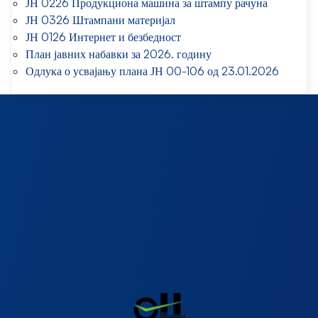
ЈН 0226 Продукциона машина за штампу рачуна
ЈН 0326 Штампани материјал
ЈН 0126 Интернет и безбедност
План јавних набавки за 2026. годину
Одлука о усвајању плана ЈН 00-106 од 23.01.2026