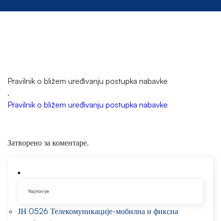
Pravilnik o bližem uređivanju postupka nabavke
.
Pravilnik o bližem uređivanju postupka nabavke
Затворено за коментаре.
Najnovije
ЈН 0526 Телекомуникације-мобилна и фиксна