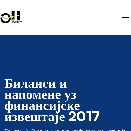
Биланси и
напомене уз
финансијске
извештаје 2017
Почетна
Биланси и напомене уз финансијске извештаје